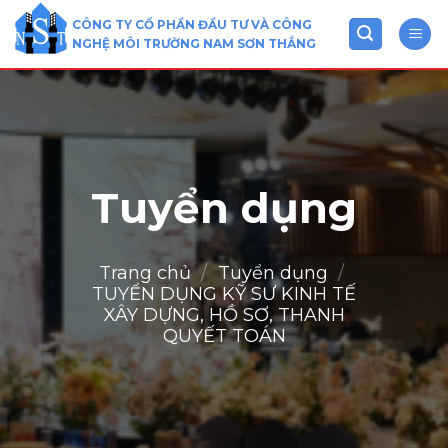
Skip
CÔNG TY CỔ PHẦN ĐẦU TƯ VÀ CÔNG
to
NGHỆ MÔI TRƯỜNG NAM SƠN THẮNG
content
Tuyển dụng
Trang chủ
/
Tuyển dụng
/
TUYỂN DỤNG KỸ SƯ KINH TẾ
XÂY DỰNG, HỒ SƠ, THANH
QUYẾT TOÁN