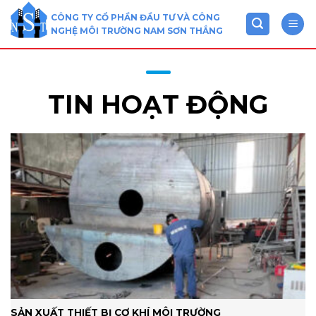
Skip
CÔNG TY CỔ PHẦN ĐẦU TƯ VÀ CÔNG
to
NGHỆ MÔI TRƯỜNG NAM SƠN THẮNG
content
TIN HOẠT ĐỘNG
SẢN XUẤT THIẾT BỊ CƠ KHÍ MÔI TRƯỜNG