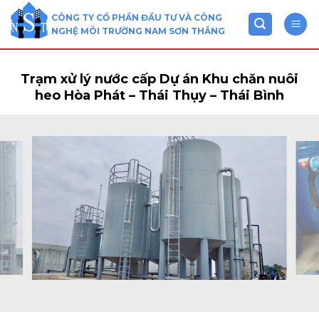
Skip
CÔNG TY CỔ PHẦN ĐẦU TƯ VÀ CÔNG
to
NGHỆ MÔI TRƯỜNG NAM SƠN THẮNG
content
Trạm xử lý nước cấp Dự án Khu chăn nuôi
heo Hòa Phát – Thái Thụy – Thái Bình