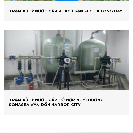
TRẠM XỬ LÝ NƯỚC CẤP KHÁCH SẠN FLC HA LONG BAY
TRẠM XỬ LÝ NƯỚC CẤP TỔ HỢP NGHỈ DƯỠNG
SONASEA VÂN ĐỒN HARBOR CITY