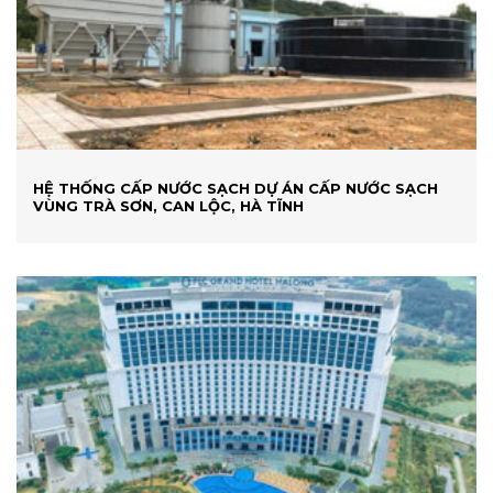
HỆ THỐNG CẤP NƯỚC SẠCH DỰ ÁN CẤP NƯỚC SẠCH
VÙNG TRÀ SƠN, CAN LỘC, HÀ TĨNH