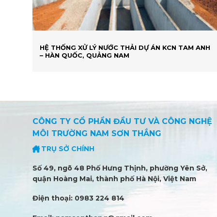
HỆ THỐNG XỬ LÝ NƯỚC THẢI DỰ ÁN KCN TAM ANH
– HÀN QUỐC, QUẢNG NAM
CÔNG TY CỔ PHẦN ĐẦU TƯ VÀ CÔNG NGHỆ
MÔI TRƯỜNG NAM SƠN THẮNG
TRỤ SỞ CHÍNH
Số 49, ngõ 48 Phố Hưng Thịnh, phường Yên Sở,
quận Hoàng Mai, thành phố Hà Nội, Việt Nam
Điện thoại: 0983 224 814