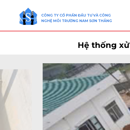
Skip
to
CÔNG TY CỔ PHẦN ĐẦU TƯ VÀ CÔNG
content
NGHỆ MÔI TRƯỜNG NAM SƠN THẮNG
Hệ thống xử