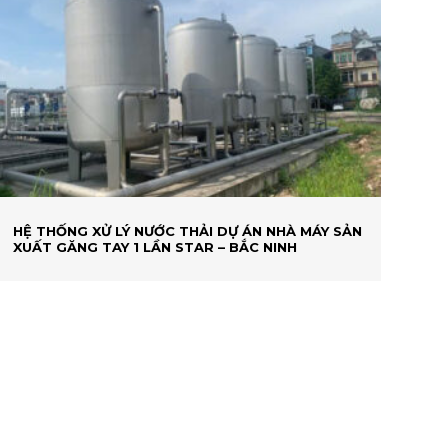
HỆ THỐNG XỬ LÝ NƯỚC THẢI DỰ ÁN NHÀ MÁY SẢN
XUẤT GĂNG TAY 1 LẦN STAR – BẮC NINH