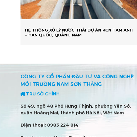
HỆ THỐNG XỬ LÝ NƯỚC THẢI DỰ ÁN KCN TAM ANH
– HÀN QUỐC, QUẢNG NAM
CÔNG TY CỔ PHẦN ĐẦU TƯ VÀ CÔNG NGHỆ
MÔI TRƯỜNG NAM SƠN THẮNG
TRỤ SỞ CHÍNH
Số 49, ngõ 48 Phố Hưng Thịnh, phường Yên Sở,
quận Hoàng Mai, thành phố Hà Nội, Việt Nam
Điện thoại: 0983 224 814