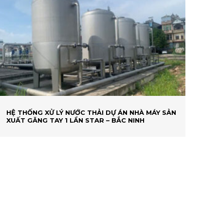
HỆ THỐNG XỬ LÝ NƯỚC THẢI DỰ ÁN NHÀ MÁY SẢN
XUẤT GĂNG TAY 1 LẦN STAR – BẮC NINH